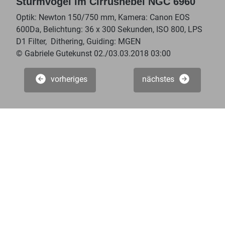
Sturmvogel im Cirrusnebel NGC 6960
Optik: Newton 150/750 mm, Kamera: Canon EOS
600Da, Belichtung: 36 x 300 Sekunden, ISO 800, LPS
D1 Filter, Dithering, Guiding: MGEN
© Gabriele Gutekunst 02./03.03.2018 03:00
vorheriges
nächstes