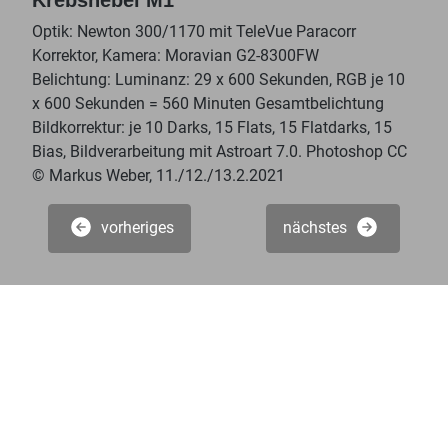
Optik: Newton 300/1170 mit TeleVue Paracorr
Korrektor, Kamera: Moravian G2-8300FW
Belichtung: Luminanz: 29 x 600 Sekunden, RGB je 10
x 600 Sekunden = 560 Minuten Gesamtbelichtung
Bildkorrektur: je 10 Darks, 15 Flats, 15 Flatdarks, 15
Bias, Bildverarbeitung mit Astroart 7.0. Photoshop CC
© Markus Weber, 11./12./13.2.2021
vorheriges
nächstes