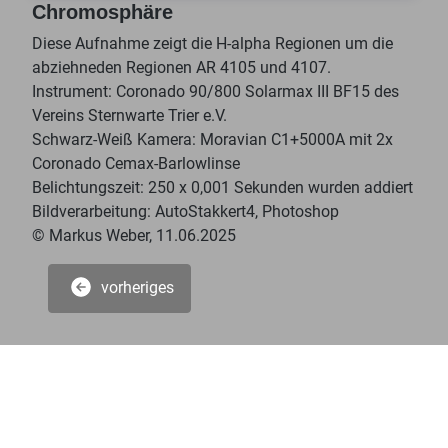
Chromosphäre
Diese Aufnahme zeigt die H-alpha Regionen um die
abziehneden Regionen AR 4105 und 4107.
Instrument: Coronado 90/800 Solarmax III BF15 des
Vereins Sternwarte Trier e.V.
Schwarz-Weiß Kamera: Moravian C1+5000A mit 2x
Coronado Cemax-Barlowlinse
Belichtungszeit: 250 x 0,001 Sekunden wurden addiert
Bildverarbeitung: AutoStakkert4, Photoshop
© Markus Weber, 11.06.2025
vorheriges