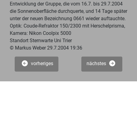
Entwicklung der Gruppe, die vom 16.7. bis 29.7.2004
die Sonnenoberfläche durchquerte, und 14 Tage später
unter der neuen Bezeichnung 0661 wieder auftauchte.
Optik: Coude-Refraktor 150/2300 mit Herschelprisma,
Kamera: Nikon Coolpix 5000
Standort Sternwarte Uni Trier
© Markus Weber 29.7.2004 19:36
vorheriges
nächstes