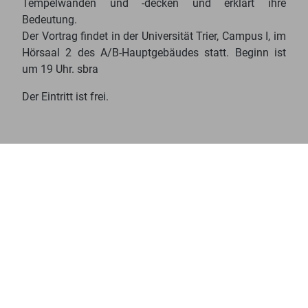
Tempelwänden und -decken und erklärt ihre
Bedeutung.
Der Vortrag findet in der Universität Trier, Campus I, im
Hörsaal 2 des A/B-Hauptgebäudes statt. Beginn ist
um 19 Uhr. sbra
Der Eintritt ist frei.