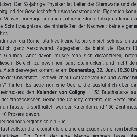
ücken. Der 52-jährige Physiker ist Leiter der Sternwarte und de
tglied der Gesellschaft für Archäoastronomie. Eigentlich könn
em Wissen nur vage annähern, ohne in starke Interpretationen z
e Schriftzeugnisse, sie hinterließen der Nachwelt keine eigene
hes.
ringen der Römer stark verkleinerte, bis sie sich schließlich au
ießlich ganz verschwand. Zugegeben, da bleibt viel Raum fü
en Glauben. Aber davon müsse man sich distanzieren, beton
iesem Bereich zu gewinnen, sagt Steinrücken, und nicht de
len. Auch deswegen kommt er am
Donnerstag, 22. Juni, 19.30 Uh
e der Universität. Dort will er auf Anfrage von Roland Weber hi
on?" halten. Es gebe nur eine Quelle, die ausführlich über da
Steinrücken: den
Kalender von Coligny
. 153 Bruchstücke au
er französischen Gemeinde Coligny entfernt, die Reste eine
en umfasste. Ursprünglich war der Kalender rund 150 Zentimete
 40 Prozent davon.
er dennoch ergibt sich ein Bild.
ast vollständig rekonstruieren, und der zeuge von einem breite
einrücken. Ein Fund, der eine Menge erahnen lasse übe