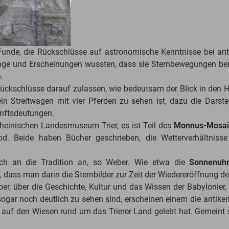
unde, die Rückschlüsse auf astronomische Kenntnisse bei anti
nge und Erscheinungen wussten, dass sie Sternbewegungen be
.
ückschlüsse darauf zulassen, wie bedeutsam der Blick in den Hi
ein Streitwagen mit vier Pferden zu sehen ist, dazu die Dars
unftsdeutungen.
heinischen Landesmuseum Trier, es ist Teil des
Monnus-Mosai
d. Beide haben Bücher geschrieben, die Wetterverhältnisse
ich an die Tradition an, so Weber. Wie etwa die
Sonnenuh
zt, dass man darin die Sternbilder zur Zeit der Wiedereröffnung 
ber, über die Geschichte, Kultur und das Wissen der Babylonier,
ogar noch deutlich zu sehen sind, erscheinen einem die antike
auf den Wiesen rund um das Trierer Land gelebt hat. Gemeint si