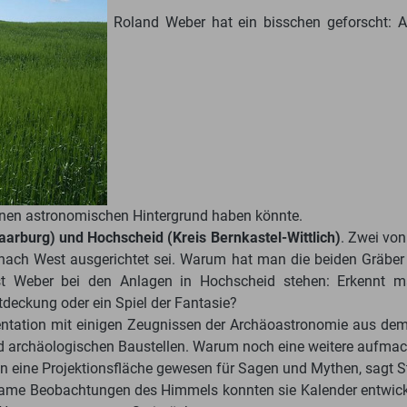
Roland Weber hat ein bisschen geforscht: 
einen astronomischen Hintergrund haben könnte.
Saarburg) und Hochscheid (Kreis Bernkastel-Wittlich)
. Zwei von
ach West ausgerichtet sei. Warum hat man die beiden Gräber
st Weber bei den Anlagen in Hochscheid stehen: Erkennt ma
tdeckung oder ein Spiel der Fantasie?
äsentation mit einigen Zeugnissen der Archäoastronomie aus dem 
nd archäologischen Baustellen. Warum noch eine weitere aufma
n eine Projektionsfläche gewesen für Sagen und Mythen, sagt St
e Beobachtungen des Himmels konnten sie Kalender entwickeln u