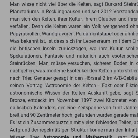
Man wisse nicht viel über die Kelten, sagt Burkard Steinr
Planetariums in Recklinghausen und seit 2012 Vorstandsmi
man sich den Kelten, ihrer Kultur, ihrem Glauben und ihr
verfallen. Denn die Kelten waren ein Volk weitgehend ohn
Papyrusrollen, Wandgravuren, Pergamentstapel oder ähnlic
Was bekannt ist, ist dass sich ihr Lebensraum mit dem Eind
die britischen Inseln zurückzogen, wo ihre Kultur schl
Spekulationen, Fantasie und natürlich auch esoterisch
Steinrücken. Man müsse versuchen, sicheren Boden in d
nachgehen, was moderne Esoteriker den Kelten unterstel
nach Trier. Genauer gesagt in den Hörsaal 2 im A/B-Gebäud
seinen Vortrag "Astronomie der Kelten - Fakt oder Fikti
astronomische Wissen der Kelten Auskunft gebe, sagt 
Bronze, entdeckt im November 1897 zwei Kilometer von d
gallischen Kalenders, der eine Zeitspanne von fünf Jahr
breit und 90 Zentimeter hoch, gefunden wurden gerade mal
Es ist ein Zusammenpuzzeln mit vielen fehlenden Teilen, ab
Aufgrund der regelmäßigen Struktur könne man den Inhalt f
Wissen über
Astronomie und Mathematik
, sagt St