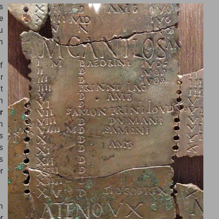
s
e
u
n
f
r
t
m
r
n
s
s
s
r
n
r