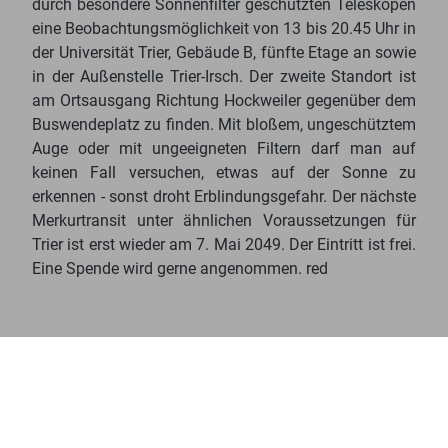
durch besondere Sonnenfilter geschützten Teleskopen
eine Beobachtungsmöglichkeit von 13 bis 20.45 Uhr in
der Universität Trier, Gebäude B, fünfte Etage an sowie
in der Außenstelle Trier-Irsch. Der zweite Standort ist
am Ortsausgang Richtung Hockweiler gegenüber dem
Buswendeplatz zu finden. Mit bloßem, ungeschütztem
Auge oder mit ungeeigneten Filtern darf man auf
keinen Fall versuchen, etwas auf der Sonne zu
erkennen - sonst droht Erblindungsgefahr. Der nächste
Merkurtransit unter ähnlichen Voraussetzungen für
Trier ist erst wieder am 7. Mai 2049. Der Eintritt ist frei.
Eine Spende wird gerne angenommen. red