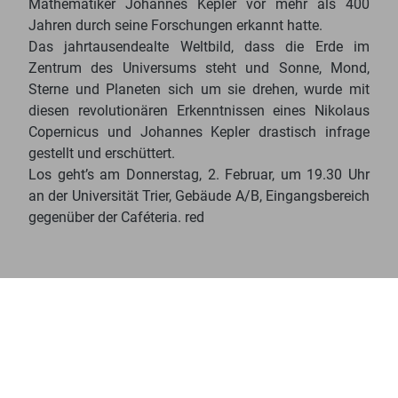
Mathematiker Johannes Kepler vor mehr als 400
Jahren durch seine Forschungen erkannt hatte.
Das jahrtausendealte Weltbild, dass die Erde im
Zentrum des Universums steht und Sonne, Mond,
Sterne und Planeten sich um sie drehen, wurde mit
diesen revolutionären Erkenntnissen eines Nikolaus
Copernicus und Johannes Kepler drastisch infrage
gestellt und erschüttert.
Los geht’s am Donnerstag, 2. Februar, um 19.30 Uhr
an der Universität Trier, Gebäude A/B, Eingangsbereich
gegenüber der Caféteria. red