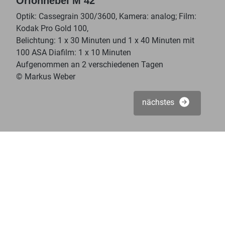
Orionnebel M 42
Optik: Cassegrain 300/3600, Kamera: analog; Film:
Kodak Pro Gold 100,
Belichtung: 1 x 30 Minuten und 1 x 40 Minuten mit
100 ASA Diafilm: 1 x 10 Minuten
Aufgenommen an 2 verschiedenen Tagen
© Markus Weber
nächstes