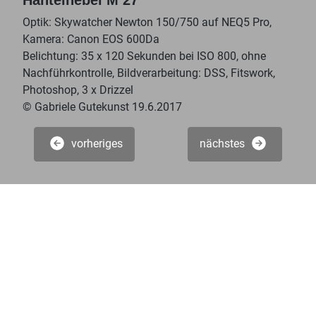
Optik: Skywatcher Newton 150/750 auf NEQ5 Pro,
Kamera: Canon EOS 600Da
Belichtung: 35 x 120 Sekunden bei ISO 800, ohne
Nachführkontrolle, Bildverarbeitung: DSS, Fitswork,
Photoshop, 3 x Drizzel
© Gabriele Gutekunst 19.6.2017
vorheriges
nächstes