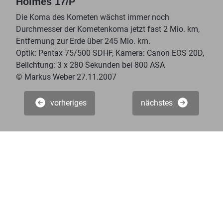
Holmes 17/P
Die Koma des Kometen wächst immer noch
Durchmesser der Kometenkoma jetzt fast 2 Mio. km,
Entfernung zur Erde über 245 Mio. km.
Optik: Pentax 75/500 SDHF, Kamera: Canon EOS 20D,
Belichtung: 3 x 280 Sekunden bei 800 ASA
© Markus Weber 27.11.2007
vorheriges
nächstes