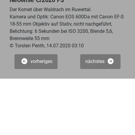
Der Komet über Waldrach im Ruwertal.
Kamera und Optik: Canon EOS 600Da mit Canon EF-S
18-55 mm Objektiv auf Stativ, nicht nachgeführt,
Belichtung: 6 Sekunden bei ISO 3200, Blende 5,6,
Brennweite 55 mm
© Torsten Penth, 14.07.2020 03:10
vorheriges
nächstes