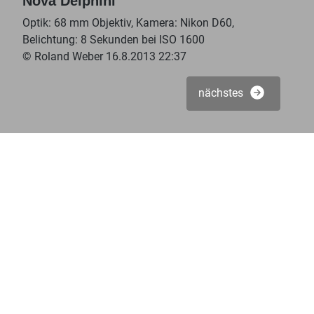
Nova Delphini
Optik: 68 mm Objektiv, Kamera: Nikon D60,
Belichtung: 8 Sekunden bei ISO 1600
© Roland Weber 16.8.2013 22:37
nächstes