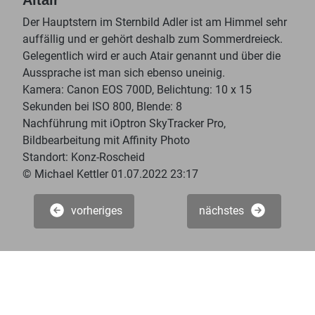
Der Hauptstern im Sternbild Adler ist am Himmel sehr
auffällig und er gehört deshalb zum Sommerdreieck.
Gelegentlich wird er auch Atair genannt und über die
Aussprache ist man sich ebenso uneinig.
Kamera: Canon EOS 700D, Belichtung: 10 x 15
Sekunden bei ISO 800, Blende: 8
Nachführung mit iOptron SkyTracker Pro,
Bildbearbeitung mit Affinity Photo
Standort: Konz-Roscheid
© Michael Kettler 01.07.2022 23:17
vorheriges
nächstes