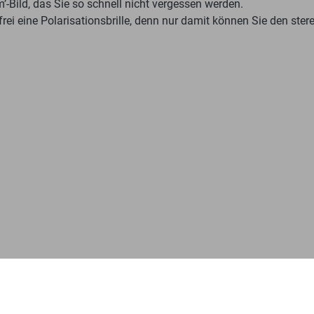
’-Bild, das Sie so schnell nicht vergessen werden.
ei eine Polarisationsbrille, denn nur damit können Sie den ste