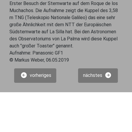
Erster Besuch der Sternwarte auf dem Roque de los
Muchachos. Die Aufnahme zeigt die Kuppel des 3,58
m TNG (Teleskopio Nationale Galileo) das eine sehr
große Ähnlichkeit mit dem NTT der Europäischen
Südsternwarte auf La Silla hat. Bei den Astronomen
des Observatoriums von La Palma wird diese Kuppel
auch "großer Toaster" genannt.
Aufnahme: Panasonic GF1
© Markus Weber, 06.05.2019
vorheriges
nächstes