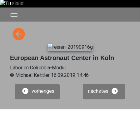
European Astronaut Center in Köln
Labor im Columbia-Modul
© Michael Kettler 16.09.2019 14:46
vorheriges
nächstes