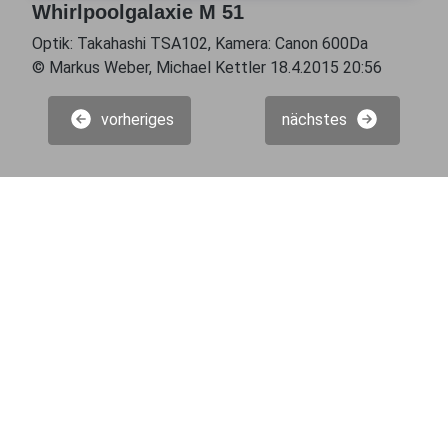
Whirlpoolgalaxie M 51
Optik: Takahashi TSA102, Kamera: Canon 600Da
© Markus Weber, Michael Kettler 18.4.2015 20:56
vorheriges
nächstes