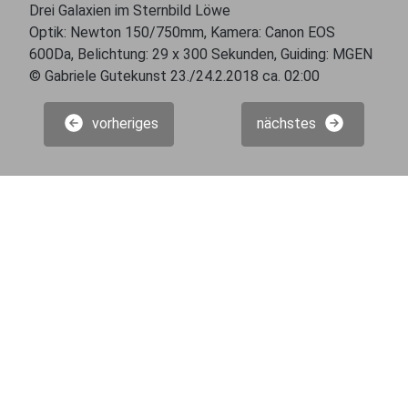
Drei Galaxien im Sternbild Löwe
Optik: Newton 150/750mm, Kamera: Canon EOS
600Da, Belichtung: 29 x 300 Sekunden, Guiding: MGEN
© Gabriele Gutekunst 23./24.2.2018 ca. 02:00
vorheriges
nächstes