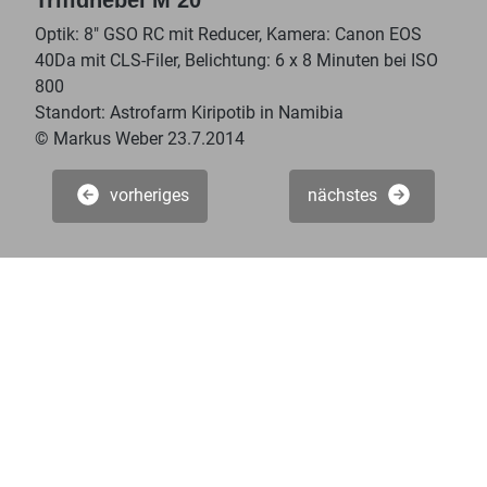
Optik: 8" GSO RC mit Reducer, Kamera: Canon EOS
40Da mit CLS-Filer, Belichtung: 6 x 8 Minuten bei ISO
800
Standort: Astrofarm Kiripotib in Namibia
© Markus Weber 23.7.2014
vorheriges
nächstes