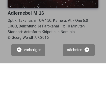
Adlernebel M 16
Optik: Takahashi TOA 150, Kamera: Atik One 6.0
LRGB, Belichtung: je Farbkanal 1 x 10 Minuten
Standort: Astrofarm Kiripotib in Namibia
© Georg Wendt 7.7.2016
vorheriges
nächstes