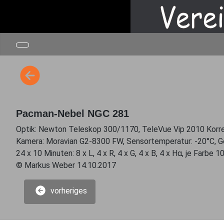
Pacman-Nebel NGC 281
Optik: Newton Teleskop 300/1170, TeleVue Vip 2010 Korre
Kamera: Moravian G2-8300 FW, Sensortemperatur: -20°C, G
24 x 10 Minuten: 8 x L, 4 x R, 4 x G, 4 x B, 4 x Hα, je Farbe 1
© Markus Weber 14.10.2017
vorheriges