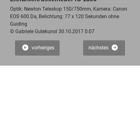
Optik: Newton Teleskop 150/750mm, Kamera: Canon
EOS 600 Da, Belichtung: 77 x 120 Sekunden ohne
Guiding
© Gabriele Gutekunst 30.10.2017 0:07
vorheriges
nächstes