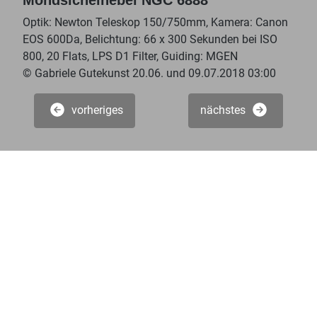
Optik: Newton Teleskop 150/750mm, Kamera: Canon
EOS 600Da, Belichtung: 66 x 300 Sekunden bei ISO
800, 20 Flats, LPS D1 Filter, Guiding: MGEN
© Gabriele Gutekunst 20.06. und 09.07.2018 03:00
vorheriges
nächstes