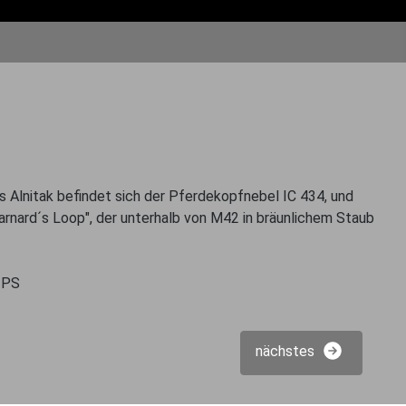
ns Alnitak befindet sich der Pferdekopfnebel IC 434, und
nard´s Loop", der unterhalb von M42 in bräunlichem Staub
e PS
nächstes