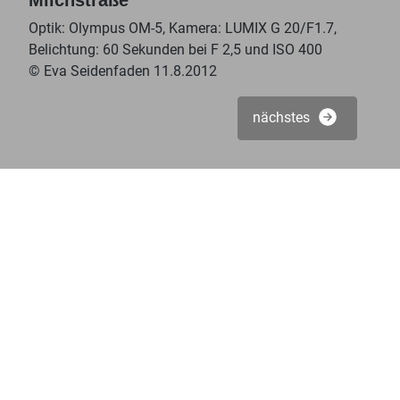
Milchstraße
Optik: Olympus OM-5, Kamera: LUMIX G 20/F1.7,
Belichtung: 60 Sekunden bei F 2,5 und ISO 400
© Eva Seidenfaden 11.8.2012
nächstes