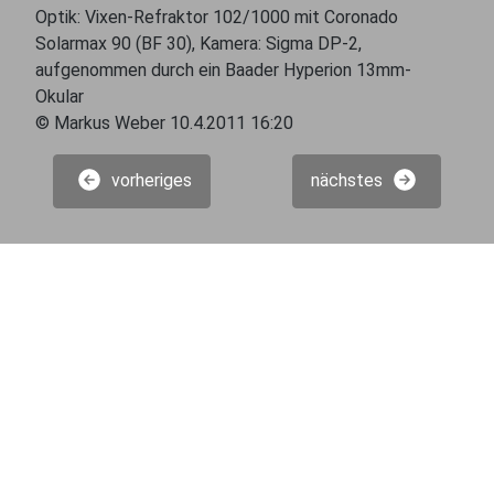
Optik: Vixen-Refraktor 102/1000 mit Coronado
Solarmax 90 (BF 30), Kamera: Sigma DP-2,
aufgenommen durch ein Baader Hyperion 13mm-
Okular
© Markus Weber 10.4.2011 16:20
vorheriges
nächstes