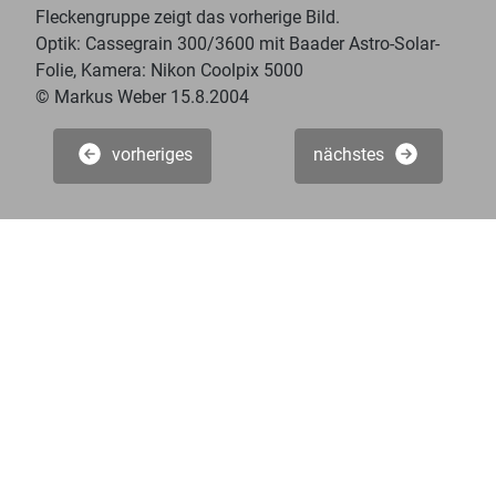
Fleckengruppe zeigt das vorherige Bild.
Optik: Cassegrain 300/3600 mit Baader Astro-Solar-
Folie, Kamera: Nikon Coolpix 5000
© Markus Weber 15.8.2004
vorheriges
nächstes