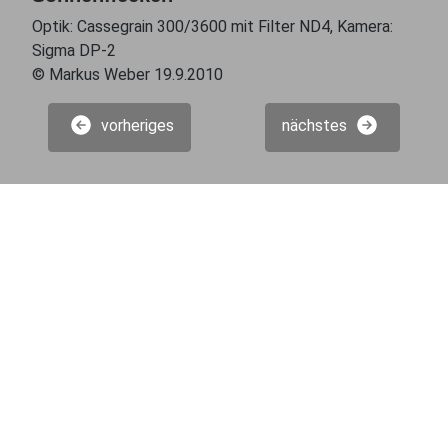
Optik: Cassegrain 300/3600 mit Filter ND4, Kamera:
Sigma DP-2
© Markus Weber 19.9.2010
vorheriges
nächstes