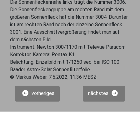
Die Sonnenfleckenreihe links trägt die Nummer 3006.
Die Sonnenfleckengruppe am rechten Rand mit dem
größeren Sonnenfleck hat die Nummer 3004. Darunter
ist am rechten Rand noch der einzelne Sonnenfleck
3001. Eine Ausschnittvergrößerung findet man auf
dem nächsten Bild.
Instrument: Newton 300/1170 mit Televue Paracorr
Korrektor, Kamera: Pentax K1
Belichtung: Einzelbild mit 1/1250 sec. bei ISO 100
Baader Astro-Solar Sonnenfilterfolie
© Markus Weber, 7.5.2022, 11:36 MESZ
vorheriges
nächstes