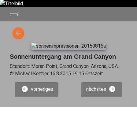
Sonnenuntergang am Grand Canyon
Standort: Moran Point, Grand Canyon, Arizona, USA
© Michael Kettler 16.8.2015 19:15 Ortszeit
vorheriges
nächstes