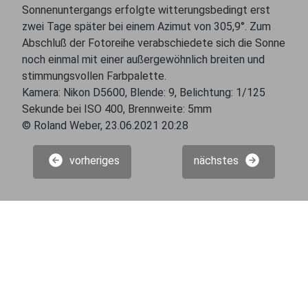
Sonnenuntergangs erfolgte witterungsbedingt erst
zwei Tage später bei einem Azimut von 305,9°. Zum
Abschluß der Fotoreihe verabschiedete sich die Sonne
noch einmal mit einer außergewöhnlich breiten und
stimmungsvollen Farbpalette.
Kamera: Nikon D5600, Blende: 9, Belichtung: 1/125
Sekunde bei ISO 400, Brennweite: 5mm
© Roland Weber, 23.06.2021 20:28
vorheriges
nächstes