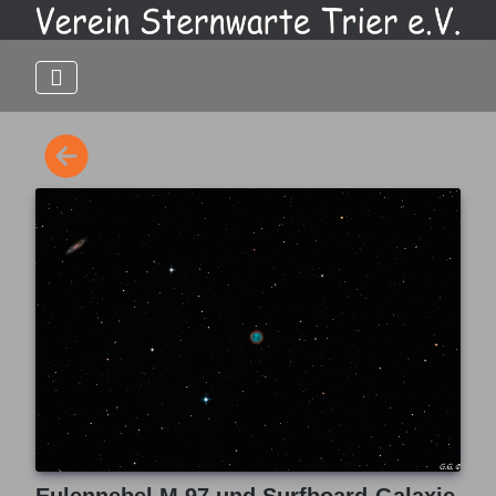
Eulennebel M 97 und Surfboard-Galaxie