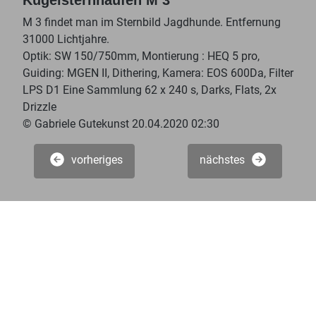
M 3 findet man im Sternbild Jagdhunde. Entfernung
31000 Lichtjahre.
Optik: SW 150/750mm, Montierung : HEQ 5 pro,
Guiding: MGEN II, Dithering, Kamera: EOS 600Da, Filter
LPS D1 Eine Sammlung 62 x 240 s, Darks, Flats, 2x
Drizzle
© Gabriele Gutekunst 20.04.2020 02:30
vorheriges
nächstes