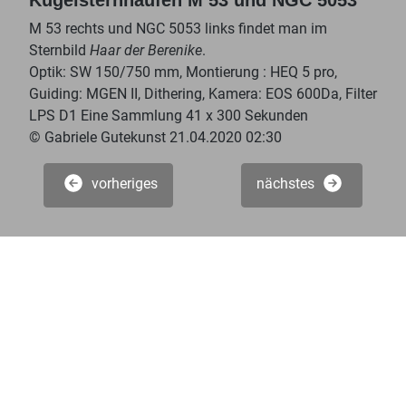
M 53 rechts und NGC 5053 links findet man im
Sternbild
Haar der Berenike
.
Optik: SW 150/750 mm, Montierung : HEQ 5 pro,
Guiding: MGEN II, Dithering, Kamera: EOS 600Da, Filter
LPS D1 Eine Sammlung 41 x 300 Sekunden
© Gabriele Gutekunst 21.04.2020 02:30
vorheriges
nächstes