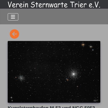
Kugelsternhaufen M 53 und NGC 5053