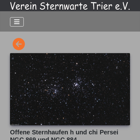
Offene Sternhaufen h und chi Persei
NGC 869 und NGC 884