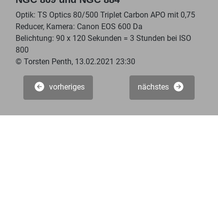
Optik: TS Optics 80/500 Triplet Carbon APO mit 0,75
Reducer, Kamera: Canon EOS 600 Da
Belichtung: 90 x 120 Sekunden = 3 Stunden bei ISO
800
© Torsten Penth, 13.02.2021 23:30
vorheriges
nächstes