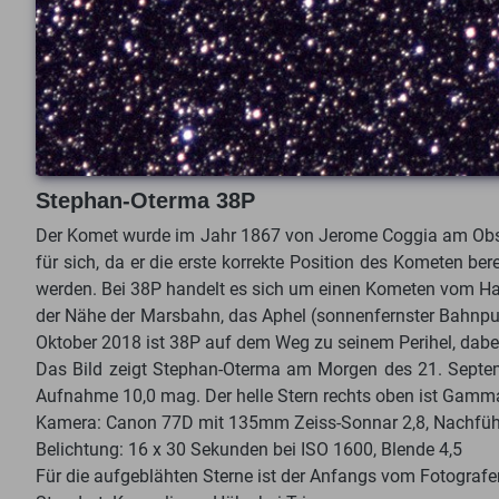
Stephan-Oterma 38P
Der Komet wurde im Jahr 1867 von Jerome Coggia am Obser
für sich, da er die erste korrekte Position des Kometen b
werden. Bei 38P handelt es sich um einen Kometen vom Hall
der Nähe der Marsbahn, das Aphel (sonnenfernster Bahnpu
Oktober 2018 ist 38P auf dem Weg zu seinem Perihel, dabe
Das Bild zeigt Stephan-Oterma am Morgen des 21. Septemb
Aufnahme 10,0 mag. Der helle Stern rechts oben ist Gam
Kamera: Canon 77D mit 135mm Zeiss-Sonnar 2,8, Nachführ
Belichtung: 16 x 30 Sekunden bei ISO 1600, Blende 4,5
Für die aufgeblähten Sterne ist der Anfangs vom Fotogra