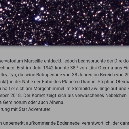
vatorium Marseille entdeckt, jedoch beanspruchte der Direkto
erechnete. Erst im Jahr 1942 konnte 38P von Liisi Oterma aus F
ey-Typ, da seine Bahnperiode von 38 Jahren im Bereich von 20-
nkt) in der Nähe der Bahn des Planeten Uranus. Stephan-Oterm
i hält er sich am Morgenhimmel im Sternbild Zwillinge auf und
er 2018. Der Komet zeigt sich als verwaschenes Nebelchen in d
ma Geminorum oder auch Alhena.
ung mit Star Adventurer
fen unbemerkt aufkommende Bodennebel verantwortlich, der dan