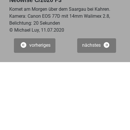
Neowise C/2020 F3
Komet am Morgen über dem Saargau bei Kahren.
Kamera: Canon EOS 77D mit 14mm Walimex 2.8,
Belichtung: 20 Sekunden
© Michael Luy, 11.07.2020
vorheriges
nächstes