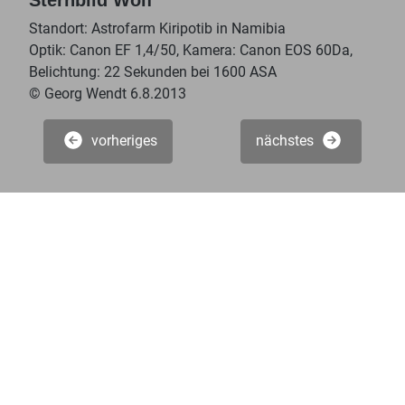
Sternbild Wolf
Standort: Astrofarm Kiripotib in Namibia
Optik: Canon EF 1,4/50, Kamera: Canon EOS 60Da,
Belichtung: 22 Sekunden bei 1600 ASA
© Georg Wendt 6.8.2013
vorheriges
nächstes