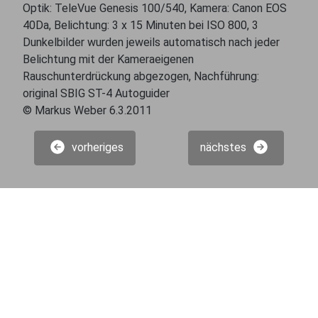
Optik: TeleVue Genesis 100/540, Kamera: Canon EOS
40Da, Belichtung: 3 x 15 Minuten bei ISO 800, 3
Dunkelbilder wurden jeweils automatisch nach jeder
Belichtung mit der Kameraeigenen
Rauschunterdrückung abgezogen, Nachführung:
original SBIG ST-4 Autoguider
© Markus Weber 6.3.2011
vorheriges
nächstes