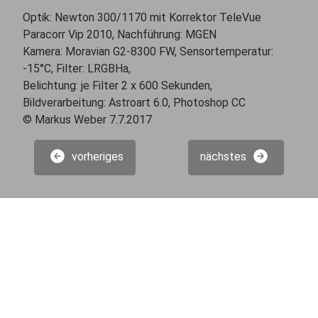
Optik: Newton 300/1170 mit Korrektor TeleVue
Paracorr Vip 2010, Nachführung: MGEN
Kamera: Moravian G2-8300 FW, Sensortemperatur:
-15°C, Filter: LRGBHa,
Belichtung: je Filter 2 x 600 Sekunden,
Bildverarbeitung: Astroart 6.0, Photoshop CC
© Markus Weber 7.7.2017
vorheriges
nächstes