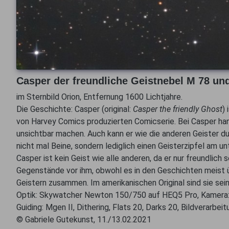
Casper der freundliche Geistnebel M 78 un
im Sternbild Orion, Entfernung 1600 Lichtjahre.
Die Geschichte: Casper (original:
Casper the friendly Ghost
)
von Harvey Comics produzierten Comicserie. Bei Casper hande
unsichtbar machen. Auch kann er wie die anderen Geister d
nicht mal Beine, sondern lediglich einen Geisterzipfel am u
Casper ist kein Geist wie alle anderen, da er nur freundlich
Gegenstände vor ihm, obwohl es in den Geschichten meist üb
Geistern zusammen. Im amerikanischen Original sind sie sei
Optik: Skywatcher Newton 150/750 auf HEQ5 Pro, Kamera:
Guiding: Mgen II, Dithering, Flats 20, Darks 20, Bildverarbe
© Gabriele Gutekunst, 11./13.02.2021