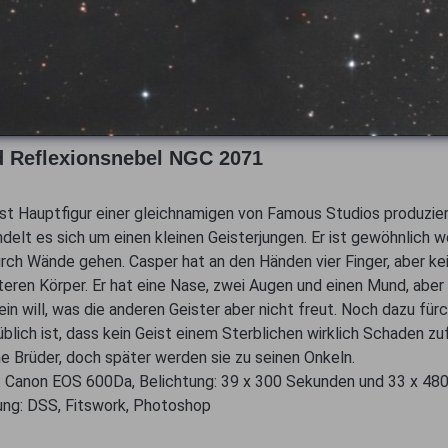
d Reflexionsnebel NGC 2071
 ist Hauptfigur einer gleichnamigen von Famous Studios produzie
lt es sich um einen kleinen Geisterjungen. Er ist gewöhnlich weiß
urch Wände gehen. Casper hat an den Händen vier Finger, aber ke
nteren Körper. Er hat eine Nase, zwei Augen und einen Mund, aber
 sein will, was die anderen Geister aber nicht freut. Noch dazu f
lich ist, dass kein Geist einem Sterblichen wirklich Schaden zu
ne Brüder, doch später werden sie zu seinen Onkeln.
 Canon EOS 600Da, Belichtung: 39 x 300 Sekunden und 33 x 48
itung: DSS, Fitswork, Photoshop