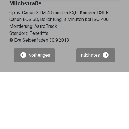
Milchstraße
Optik: Canon STM 40 mm bei F5,0, Kamera: DSLR
Canon EOS 6D, Belichtung: 3 Minuten bei ISO 400
Montierung: AstroTrack
Standort: Teneriffa
© Eva Seidenfaden 30.9.2013
vorheriges
nächstes