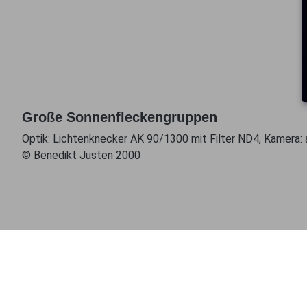
Große Sonnenfleckengruppen
Optik: Lichtenknecker AK 90/1300 mit Filter ND4, Kamera:
© Benedikt Justen 2000