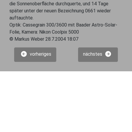
die Sonnenoberfläche durchquerte, und 14 Tage
später unter der neuen Bezeichnung 0661 wieder
auftauchte.
Optik: Cassegrain 300/3600 mit Baader Astro-Solar-
Folie, Kamera: Nikon Coolpix 5000
© Markus Weber 28.7.2004 18:07
vorheriges
nächstes