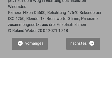
jetzt auf dem Weg in Richtung des nächsten
Windrades.
Kamera: Nikon D5600, Belichtung: 1/640 Sekunde bei
ISO 1250, Blende: 13, Brennweite: 35mm, Panorama
zusammengesetzt aus drei Einzelaufnahmen
© Roland Weber 20.04.2021 19:18
vorheriges
nächstes