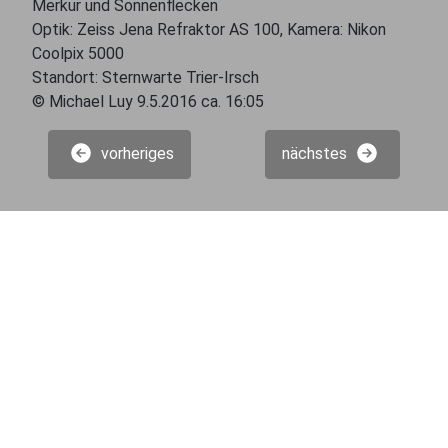
Merkur und Sonnenflecken
Optik: Zeiss Jena Refraktor AS 100, Kamera: Nikon
Coolpix 5000
Standort: Sternwarte Trier-Irsch
© Michael Luy 9.5.2016 ca. 16:05
vorheriges
nächstes