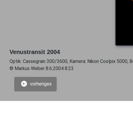
Venustransit 2004
Optik: Cassegrain 300/3600, Kamera: Nikon Coolpix 5000, 
© Markus Weber 8.6.2004 8:23
vorheriges