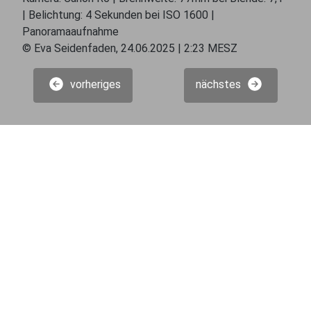
| Belichtung: 4 Sekunden bei ISO 1600 |
Panoramaaufnahme
© Eva Seidenfaden, 24.06.2025 | 2:23 MESZ
vorheriges
nächstes