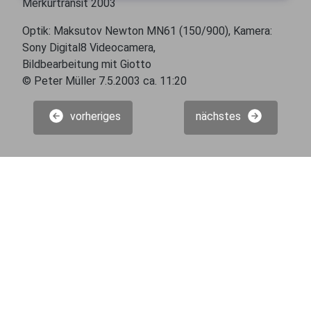
Merkurtransit 2003
Optik: Maksutov Newton MN61 (150/900), Kamera:
Sony Digital8 Videocamera,
Bildbearbeitung mit Giotto
© Peter Müller 7.5.2003 ca. 11:20
vorheriges
nächstes